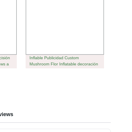
isión
Inflable Publicidad Custom
ows a
Mushroom Flor Inflatable decoración
LED luces Gigantes Champiñones
inflables
views