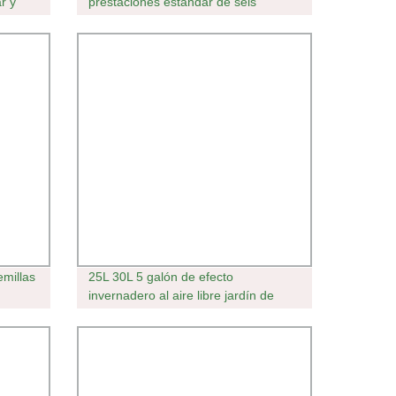
r y
prestaciones estándar de seis
o con
corredores Japón Tamaño uno
Forma de exportación Envío plástico
desechable
millas
25L 30L 5 galón de efecto
n
invernadero al aire libre jardín de
tema
flores arándano negro blanco
Cuadrado redondeado vivero maceta
de plástico grande para la venta