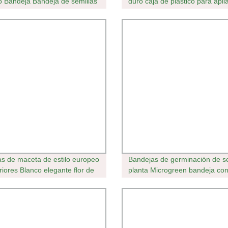
co Bandeja Bandeja de semillas
duro caja de plástico para apila
cimiento celular 128 Bandeja
anidar Caja de almacenamient
a de 1.1mm enchufe
tapa estachada
s de maceta de estilo europeo
Bandejas de germinación de se
riores Blanco elegante flor de
planta Microgreen bandeja co
o Olla
orificios para Microgreens sis
hidropónico