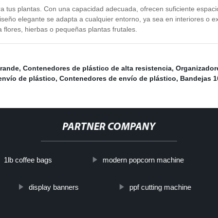
 tus plantas. Con una capacidad adecuada, ofrecen suficiente espacio 
diseño elegante se adapta a cualquier entorno, ya sea en interiores o ex
a flores, hierbas o pequeñas plantas frutales.
grande
,
Contenedores de plástico de alta resistencia
,
Organizador
envío de plástico
,
Contenedores de envío de plástico
,
Bandejas 1
PARTNER COMPANY
1lb coffee bags
modern popcorn machine
display banners
ppf cutting machine