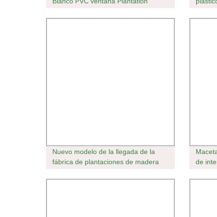
Blanco PVC ventana Plantation
plásti
obturadores Persianas
de cre
Bandej
Nuevo modelo de la llegada de la
Maceta
fábrica de plantaciones de madera
de inte
interior de China para la decoración
plástic
de ventana persianas