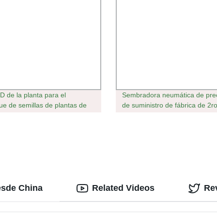
D de la planta para el
Sembradora neumática de prec
ue de semillas de plantas de
de suministro de fábrica de 2r
 macetas bandejas semillero de
12 hileras
bradora de la bandeja de
iento de plantas de vivero Pot
esde China
Related Videos
Re