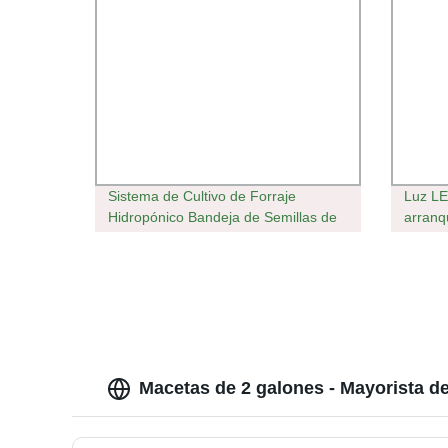
Sistema de Cultivo de Forraje
Luz LE
Hidropónico Bandeja de Semillas de
arranq
Plástico para Microgreens
vivero
la sem
crecim
Macetas de 2 galones - Mayorista d