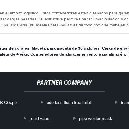
en el ámbito logístico. Estos contenedores están diseñados para garan
rtar cargas pesadas. Su estructura permite una fácil manipulación y 
 una larga vida útil. Ideales para industrias de todo tipo que manejan p
tas de colores
,
Maceta para maceta de 30 galones
,
Cajas de enví
alets de 4 vías
,
Contenedores de almacenamiento para almacén
,
PARTNER COMPANY
 В Сборе
odorless flush free toilet
trian
liquid vape
pipe welder mask