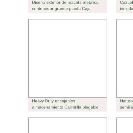
Diseño exterior de maceta metálica
Cazuel
contenedor grande planta Caja
inoxid
Jardín rústico Macetas de flores
cesta 
Heavy Duty encajables
Naturi
almacenamiento Carretilla plegable
semill
plegable
semill