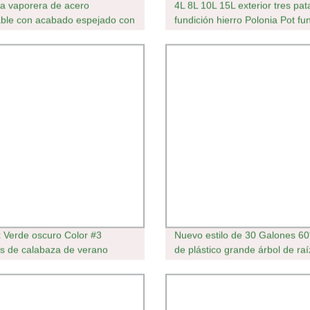
a vaporera de acero
4L 8L 10L 15L exterior tres pat
able con acabado espejado con
fundición hierro Polonia Pot fu
de malla
Hierro Cauldron Preseasoned
fundición Hierro Camping Hol
Horno
x Verde oscuro Color #3
Nuevo estilo de 30 Galones 6
as de calabaza de verano
de plástico grande árbol de raí
as de verduras Para plantar
Recipiente contenedor de crec
rápido Pot Macetas para whol