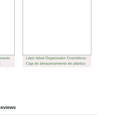
puesto
Lápiz labial Organizador Cosméticos
a
Caja de almacenamiento de plástico
con cajones Wbb19282
eviews