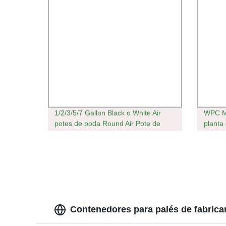
1/2/3/5/7 Gallon Black o White Air
WPC Ma
potes de poda Round Air Pote de
planta 
poda con fondo para árbol o
Decora
verduras más rápido Creciendo
Contenedores para palés de fabrica