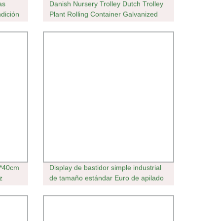
as
Danish Nursery Trolley Dutch Trolley
ndición
Plant Rolling Container Galvanized
 Negro
Posts Para Flower Trolley
andés
0*40cm
Display de bastidor simple industrial
z
de tamaño estándar Euro de apilado
er
apilable económico Cajas Palets de
esales
plástico