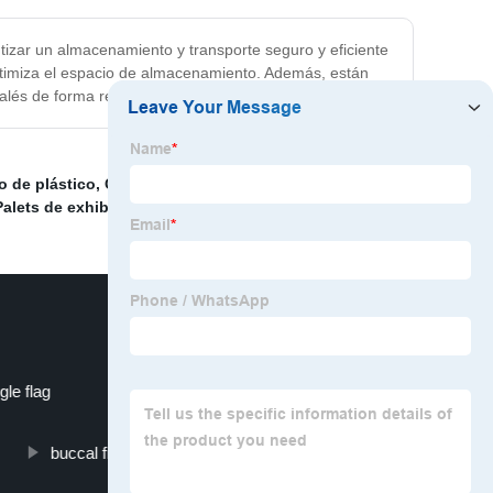
tizar un almacenamiento y transporte seguro y eficiente
optimiza el espacio de almacenamiento. Además, están
alés de forma regular.
o de plástico
,
Contenedores para palés
,
Contenedor
Palets de exhibición
,
gle flag
cutting plotter
buccal film