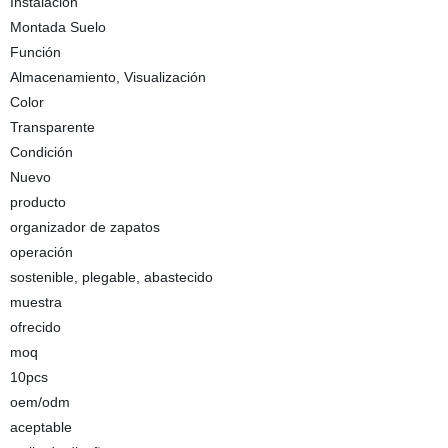
Instalación
Montada Suelo
Función
Almacenamiento, Visualización
Color
Transparente
Condición
Nuevo
producto
organizador de zapatos
operación
sostenible, plegable, abastecido
muestra
ofrecido
moq
10pcs
oem/odm
aceptable