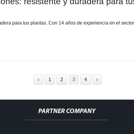
ones: resistente y duradera para tu
adera para tus plantas. Con 14 años de experiencia en el secto
‹
1
2
3
4
›
PARTNER COMPANY