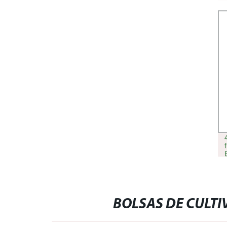
DE CELDAS PARA JARDÍN DE
GRANJA PLANTA DE
INVERNADERO FLOR CULTIVO SIN
SOILLESS E HIDROPÓNICO
BOLSAS DE CULTI