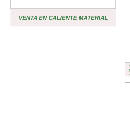
VENTA EN CALIENTE MATERIAL
HDPE PRECIO BARATO RECICLAJE
SERVICIO PESADO 70L CAJA
PLÁSTICA PP EU PLASTIC
LOGISTIC BOX PARA PIEZAS DE
AUTOMÓVIL