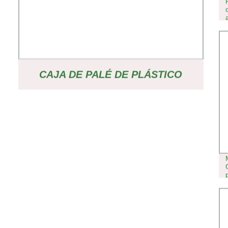
CAJA DE PALÉ DE PLÁSTICO
PLEGABLE DE HDPE DE GRAN
CAPACIDAD IMPRESIONANTE DE
1.200 X 1.000 X 1.000 MM PARA
FRUTAS Y VERDURAS