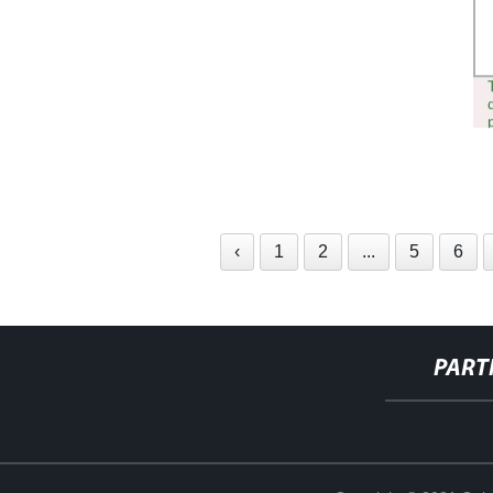
‹
1
2
...
5
6
PART